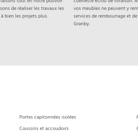
 faisons tout en notre pouvoir
cueillette et/ou de livraison. 
ons de réaliser les travaux les
vos meubles ne peuvent y rent
à bien les projets plus
services de rembourrage et de
Granby.
Portes capitonnées isolées
Coussins et accoudoirs