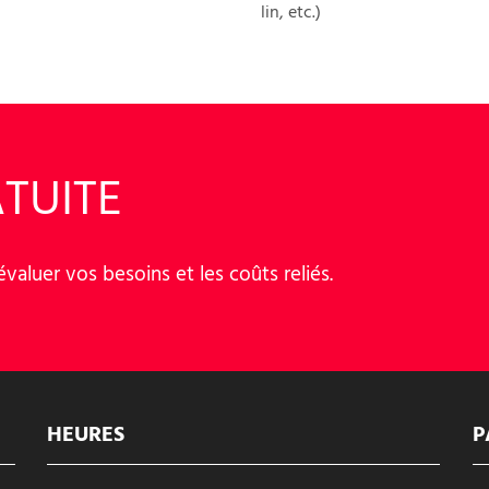
lin, etc.)
TUITE
aluer vos besoins et les coûts reliés.
HEURES
P